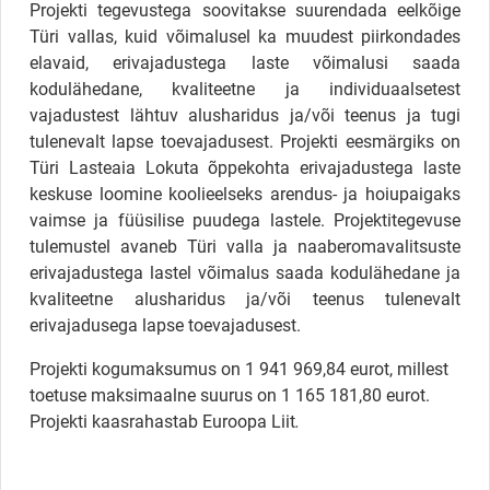
Projekti tegevustega soovitakse suurendada eelkõige
Türi vallas, kuid võimalusel ka muudest piirkondades
elavaid, erivajadustega laste võimalusi saada
kodulähedane, kvaliteetne ja individuaalsetest
vajadustest lähtuv alusharidus ja/või teenus ja tugi
tulenevalt lapse toevajadusest. Projekti eesmärgiks on
Türi Lasteaia Lokuta õppekohta erivajadustega laste
keskuse loomine koolieelseks arendus- ja hoiupaigaks
vaimse ja füüsilise puudega lastele. Projektitegevuse
tulemustel avaneb Türi valla ja naaberomavalitsuste
erivajadustega lastel võimalus saada kodulähedane ja
kvaliteetne alusharidus ja/või teenus tulenevalt
erivajadusega lapse toevajadusest.
Projekti kogumaksumus on 1 941 969,84 eurot, millest
toetuse maksimaalne suurus on 1 165 181,80 eurot.
Projekti kaasrahastab Euroopa Liit
.